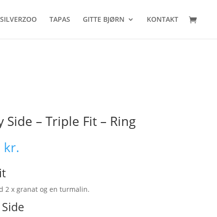
SILVERZOO
TAPAS
GITTE BJØRN
KONTAKT
 Side – Triple Fit – Ring
0
kr.
it
d 2 x granat og en turmalin.
 Side