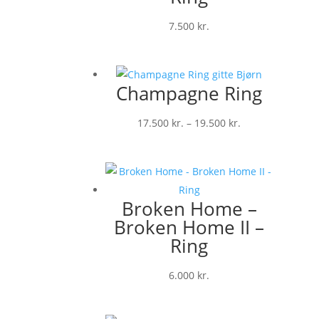
7.500
kr.
Champagne Ring
Prisinterval:
17.500
kr.
–
19.500
kr.
17.500 kr.
til
19.500 kr.
Broken Home –
Broken Home II –
Ring
6.000
kr.