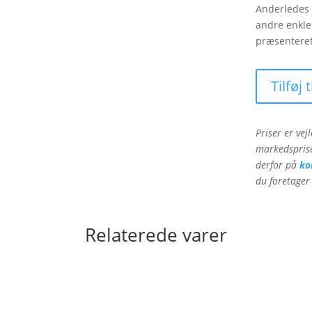
Anderledes 
andre enkle
præsentere
Tilføj 
Priser er ve
markedsprise
derfor på
ko
du foretager 
Relaterede varer