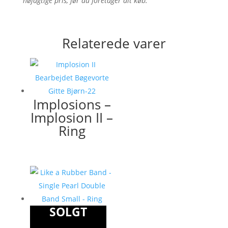
nøjagtige pris, før du foretager dit køb.
Relaterede varer
Implosions –
Implosion II –
Ring
SOLGT