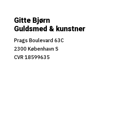
Gitte Bjørn
Guldsmed & kunstner
Prags Boulevard 63C
2300 København S
CVR 18599635
kontakt@gittebjorn.dk
Handelsbetingelser
Privatlivspolitik