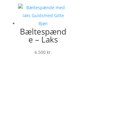
Bæltespænd
e – Laks
6.500
kr.