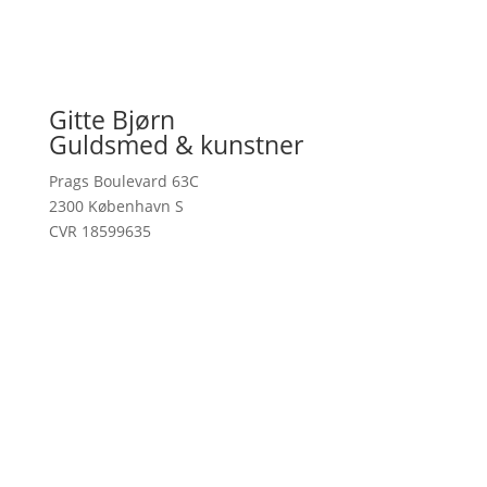
Gitte Bjørn
Guldsmed & kunstner
Prags Boulevard 63C
2300 København S
CVR 18599635
kontakt@gittebjorn.dk
Handelsbetingelser
Privatlivspolitik